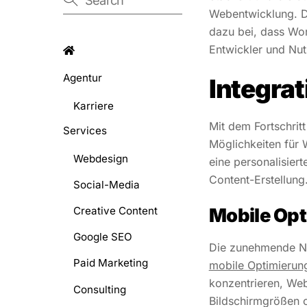
Webentwicklung. D
dazu bei, dass Wor
Entwickler und Nut
Agentur
Integrat
Karriere
Mit dem Fortschrit
Services
Möglichkeiten für 
Webdesign
eine personalisiert
Content-Erstellung
Social-Media
Creative Content
Mobile Opt
Google SEO
Die zunehmende Nu
Paid Marketing
mobile Optimierun
konzentrieren, Web
Consulting
Bildschirmgrößen o