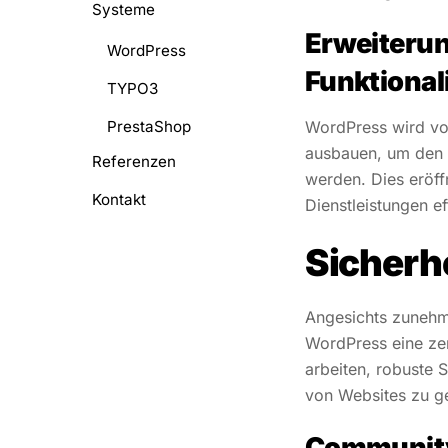
Systeme
Erweiteru
WordPress
Funktional
TYPO3
PrestaShop
WordPress wird vor
ausbauen, um den 
Referenzen
werden. Dies eröf
Kontakt
Dienstleistungen ef
Sicherh
Angesichts zuneh
WordPress eine zen
arbeiten, robuste 
von Websites zu ge
Community