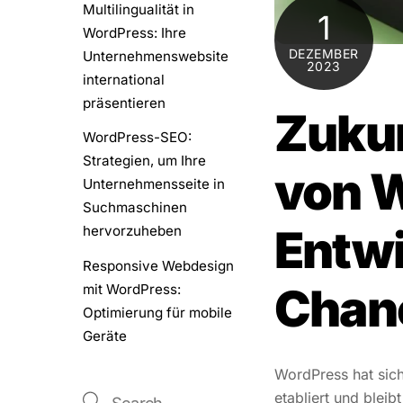
Multilingualität in
1
WordPress: Ihre
DEZEMBER
Unternehmenswebsite
2023
international
präsentieren
Zuku
WordPress-SEO:
Strategien, um Ihre
von 
Unternehmensseite in
Suchmaschinen
Entw
hervorzuheben
Responsive Webdesign
Chan
mit WordPress:
Optimierung für mobile
Geräte
WordPress hat sich
etabliert und bleib