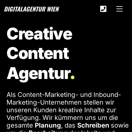
Skip
DIGITALAGENTUR WIEN
Men
to
Icon
content
label
Creative
Content
.
Agentur
Als Content-Marketing- und Inbound-
Marketing-Unternehmen stellen wir
unseren Kunden kreative Inhalte zur
Verfügung. Wir kümmern uns um die
gesamte
Planung
, das
Schreiben
sowie