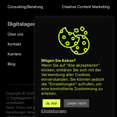
Consulting/Beratung
Creative Content Marketing
Digitalagentur
Kooperation
Über uns
Projektanfrage
Kontakt
Terminvereinbarung
Karriere
Mögen Sie Kekse?
Blog
Wenn Sie auf "Alle akzeptieren"
klicken, erklären Sie sich mit der
Verwendung aller Cookies
einverstanden. Sie können jedoch
die "Einstellungen" aufrufen, um
eine kontrollierte Zustimmung zu
erteilen.
Copyright © 2025 – Gluescreen GmbH
Datenschutz
|
AGB
|
.// Digitalagentur Wien – Alle Rechte
Impressum
vorbehalten.
Ja, klar
Lieber nicht
Texte, Fotos und grafischen
Einstellungen
Gestaltungen dieser Website sind
urheberrechtlich geschützt.