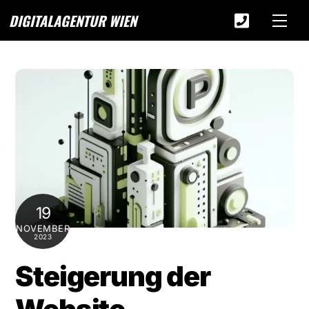
Skip
DIGITALAGENTUR WIEN
Men
to
Icon
content
label
19
NOVEMBER
2023
Steigerung der