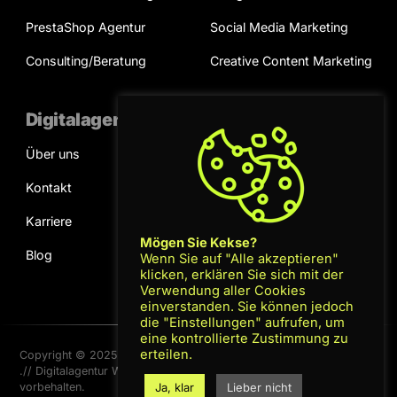
PrestaShop Agentur
Social Media Marketing
Consulting/Beratung
Creative Content Marketing
Digitalagentur
Kooperation
Über uns
Projektanfrage
Kontakt
Terminvereinbarung
Karriere
Mögen Sie Kekse?
Blog
Wenn Sie auf "Alle akzeptieren"
klicken, erklären Sie sich mit der
Verwendung aller Cookies
einverstanden. Sie können jedoch
die "Einstellungen" aufrufen, um
eine kontrollierte Zustimmung zu
erteilen.
Copyright © 2025 – Gluescreen GmbH
Datenschutz
|
AGB
|
.// Digitalagentur Wien – Alle Rechte
Impressum
vorbehalten.
Ja, klar
Lieber nicht