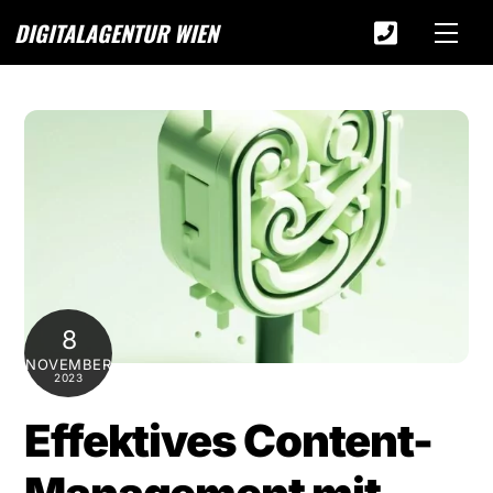
Skip
DIGITALAGENTUR WIEN
Men
to
Icon
content
label
8
NOVEMBER
2023
Effektives Content-