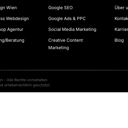
gn Wien
Google SEO
Über 
ss Webdesign
Google Ads & PPC
Kontak
hop Agentur
Social Media Marketing
Karrie
ng/Beratung
Creative Content
Blog
Marketing
n – Alle Rechte vorbehalten.
nd urheberrechtlich geschützt.