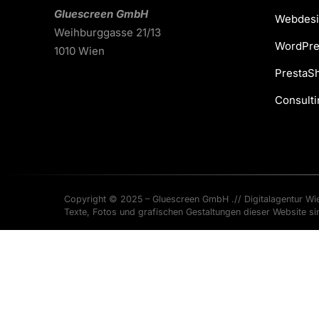
Gluescreen GmbH
Webdesi
Weihburggasse 21/13
WordPre
1010 Wien
PrestaS
Consulti
Copyright © 2025 – Gluescreen GmbH .// Digitalagentur Wie
Texte, Fotos und grafischen Gestaltungen dieser Website si